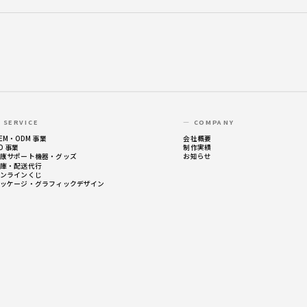
 SERVICE
— COMPANY
EM・ODM 事業
会社概要
D 事業
制作実績
康サポート機器・グッズ
お知らせ
庫・配送代行
ンラインくじ
ッケージ・グラフィックデザイン