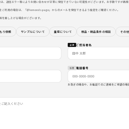
合は、送信エラー等によりお問い合わせが正常に受信できていない可能性がございます。お手数ですが再度
ご利用の場合は、「@lemonds.page」からのメールを受信できるよう設定をご確認ください。
絡を差し上げる場合がございます。
もり依頼
サンプルについて
量産について
検品・納品条件の相談
その
ご担当者名
必須
電話番号
任意
お急ぎの場合や、お電話でのご連絡をご希望の場