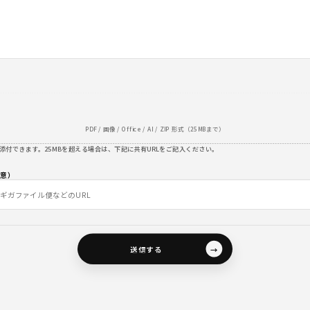
PDF / 画像 / Office / AI / ZIP 形式（25MBまで）
ファイルも添付できます。25MBを超える場合は、下記に共有URLをご記入ください。
任意）