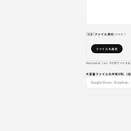
ファイル添付
25MBまで
任意
ファイルを選択
Illustrator（.ai）やZIP
大容量ファイルの共有URL（