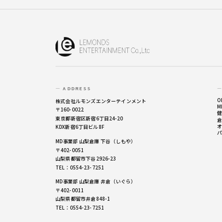
— ADDRESS
—
O
株式会社ルモンズエンターテインメント
M
〒160-0022
健
東京都新宿区新宿6丁目24-20
倉
オ
KDX新宿6丁目ビル8F
パ
MD事業部 山梨倉庫 下谷（しもや）
〒402-0051
山梨県都留市下谷2926-23
TEL：0554-23-7251
MD事業部 山梨倉庫 井倉（いぐら）
〒402-0011
山梨県都留市井倉848-1
TEL：0554-23-7251